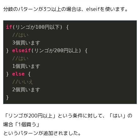
分岐のパターンが3つ以上の場合は、elseifを使います。
if
(リンゴが
100
円以下) {

//はい
3
個買います

} 
elseif
(リンゴが
200
円以上) {

//はい
1
個買います

} 
else
 {

//いいえ
2
個買います

}
「リンゴが200円以上」という条件に対して、「はい」の
場合「1個買う」
というパターンが追加されました。