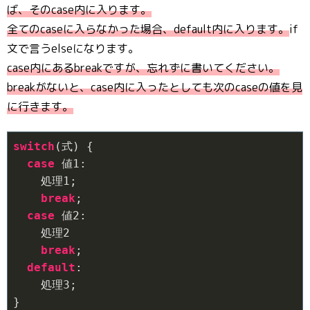
ば、そのcase内に入ります。
全てのcaseに入らなかった場合、default内に入ります。
if
文で言うelseになります。
case内にあるbreakですが、忘れずに書いてください。
breakがないと、case内に入ったとしても次のcaseの値を見
に行きます。
switch
(式) {

case
 値
1
:

    処理
1
;

break
;

case
 値
2
:

    処理
2
break
;

default
:

    処理
3
;

}