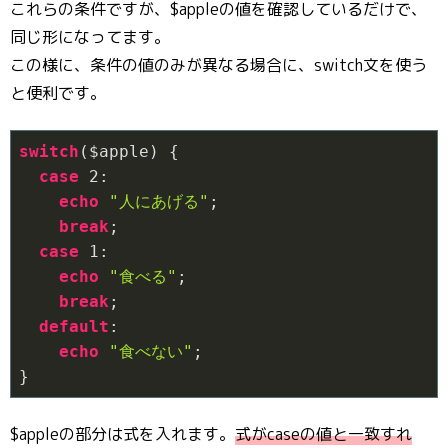
これらの条件ですが、$appleの値を確認しているだけで、
同じ形になってます。
この様に、条件の値のみが異なる場合に、switch文を使う
と便利です。
switch
($apple) {

case
2
:

echo
"人にあげる"
;

break
;

case
1
:

echo
"食べる"
;

break
;

default
:

echo
"食べない"
;

}
$appleの部分は式を入れます。
式がcaseの値と一致すれ