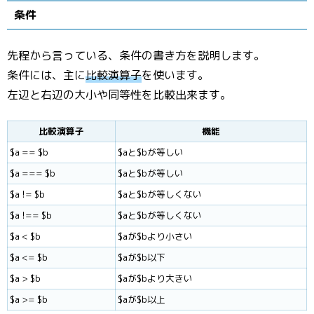
条件
先程から言っている、条件の書き方を説明します。
条件には、主に
比較演算子
を使います。
左辺と右辺の大小や同等性を比較出来ます。
比較演算子
機能
$a == $b
$aと$bが等しい
$a === $b
$aと$bが等しい
$a != $b
$aと$bが等しくない
$a !== $b
$aと$bが等しくない
$a < $b
$aが$bより小さい
$a <= $b
$aが$b以下
$a > $b
$aが$bより大きい
$a >= $b
$aが$b以上