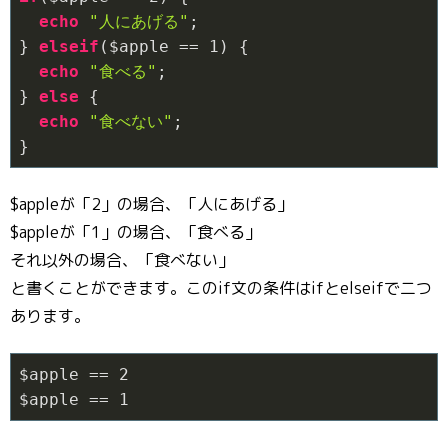
echo
"人にあげる"
;

} 
elseif
($apple == 
1
) {

echo
"食べる"
;

} 
else
 {

echo
"食べない"
;

}
$appleが「2」の場合、「人にあげる」
$appleが「1」の場合、「食べる」
それ以外の場合、「食べない」
と書くことができます。このif文の条件はifとelseifで二つ
あります。
$apple == 
2
$apple == 
1