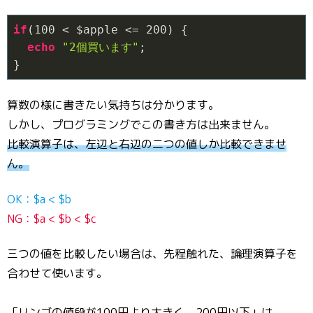
if
(
100
 < $apple <= 
200
) {

echo
"2個買います"
;

}
算数の様に書きたい気持ちは分かります。
しかし、プログラミングでこの書き方は出来ません。
比較演算子は、左辺と右辺の二つの値しか比較できませ
ん。
OK：$a < $b
NG：$a < $b < $c
三つの値を比較したい場合は、先程触れた、論理演算子を
合わせて使います。
「リンゴの値段が100円より大きく、200円以下」は