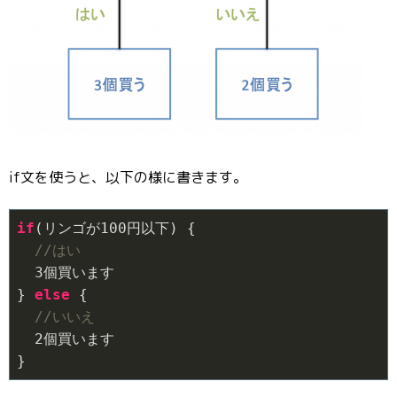
if文を使うと、以下の様に書きます。
if
(リンゴが
100
円以下) {

//はい
3
個買います

} 
else
 {

//いいえ
2
個買います

}