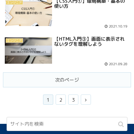
【CSS入門①】環境構築・基本の
エンジニア
使い方
2021.10.19
【HTML入門③】画面に表示され
エンジニア
ないタグを理解しよう
2021.09.28
次のページ
1
2
3