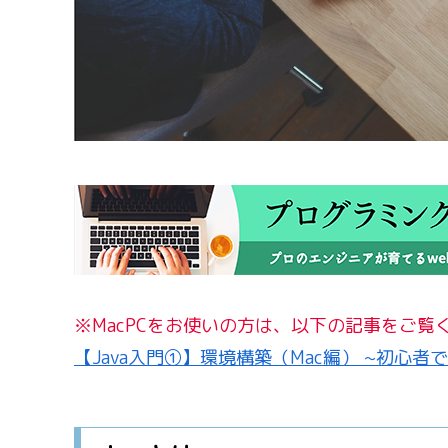
※MacPCをお使いの方は、以下の記事をご覧
【Java入門①】環境構築（Mac編） ~初心