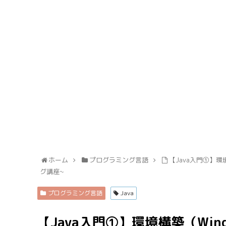
ホーム
プログラミング言語
【Java入門①】
グ講座~
プログラミング言語
Java
【Java入門①】環境構築（Win