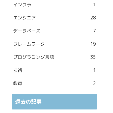
インフラ
1
エンジニア
28
データベース
7
フレームワーク
19
プログラミング言語
35
技術
1
教育
2
過去の記事