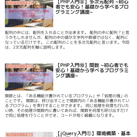
【PHP入門⑧】多次元配列 ~初心
プログラミング言語
者でも安心！基礎から学べるプロ
グラミング講座~
配列の中には、配列を入れることが出来ます。 配列の中に配列？と思
うかもしれませんが、配列の中の値が文字列や数値ではなく、配列に
なっているだけです。 この配列のことを多次元配列と言います。今回
は、2次元配列を軸に説明します。
【PHP入門⑩】関数 ~初心者でも
プログラミング言語
安心！基礎から学べるプログラミ
ング講座~
関数とは、「ある機能が書かれているプログラム」や「処理の塊」の
ことです。 関数は、呼び出すことで関数内の「ある機能が書かれてい
るプログラム」を実行することができます。 同じ処理を何度も行いた
い時、その処理が関数内に書いてあれば、関数を何度も呼び出すだけ
で同じ処理を行うことができ、コードが短く綺麗になります。
【jQuery入門①】環境構築・基本
プログラミング言語