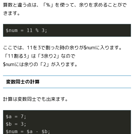
算数と違う点は、「%」を使って、余りを求めることがで
きます。
$num = 
11
 % 
3
;
ここでは、11を3で割った時の余りが$numに入ります。
「11割る3」は「3余り2」なので
$numには余りの「2」が入ります。
変数同士の計算
計算は変数同士でも出来ます。
$a = 
7
;

$b = 
3
;

$num = $a - $b;