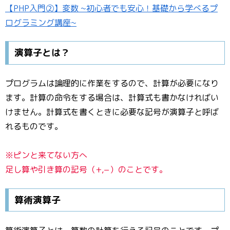
【PHP入門②】変数 ~初心者でも安心！基礎から学べるプ
ログラミング講座~
演算子とは？
プログラムは論理的に作業をするので、計算が必要になり
ます。計算の命令をする場合は、計算式も書かなければい
けません。計算式を書くときに必要な記号が演算子と呼ば
れるものです。
※ピンと来てない方へ
足し算や引き算の記号（+,−）のことです。
算術演算子