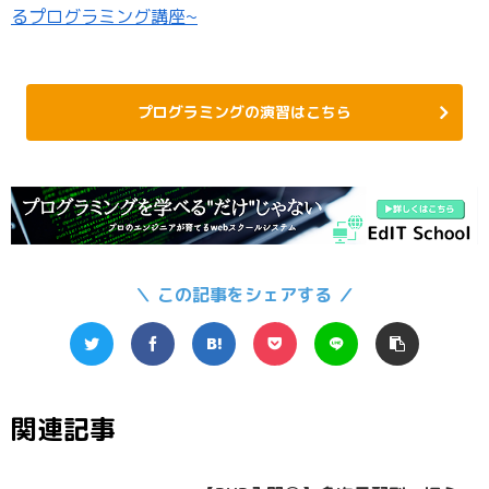
るプログラミング講座~
プログラミングの演習はこちら
＼ この記事をシェアする ／
関連記事