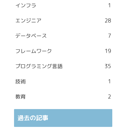
インフラ
1
エンジニア
28
データベース
7
フレームワーク
19
プログラミング言語
35
技術
1
教育
2
過去の記事