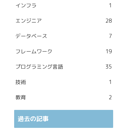
インフラ
1
エンジニア
28
データベース
7
フレームワーク
19
プログラミング言語
35
技術
1
教育
2
過去の記事