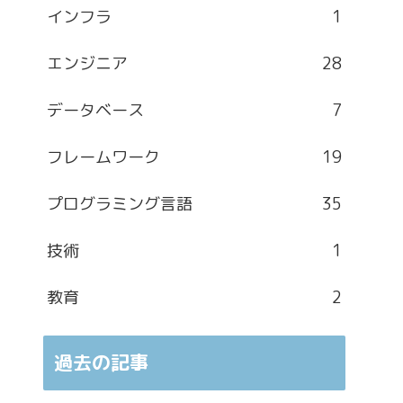
インフラ
1
エンジニア
28
データベース
7
フレームワーク
19
プログラミング言語
35
技術
1
教育
2
過去の記事